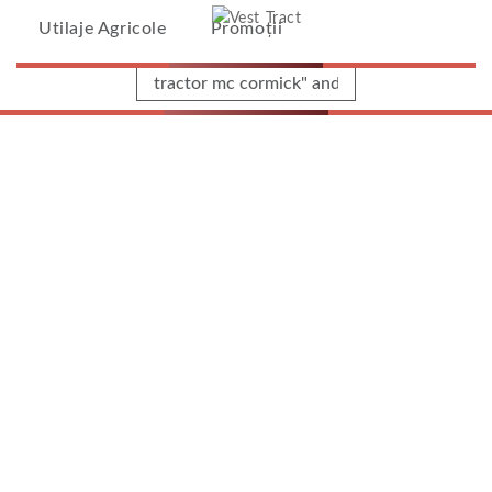
Vest Tract
Utilaje Agricole
Promoții
Pagina Principală
/
Rezultate Căutare Pentru: 'tractor
Mc Cormick" And "x"="x'
Rezultate Căutare
Pentru 'tractor Mc