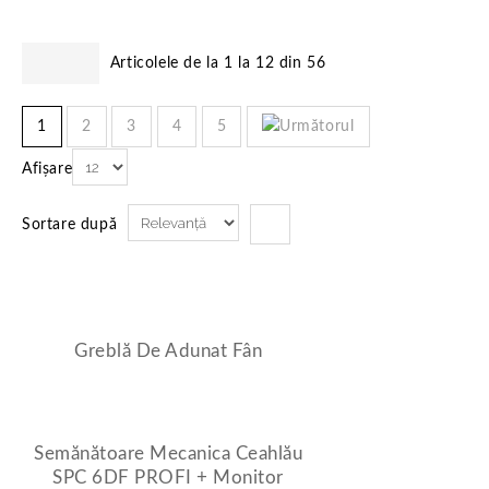
Cormick" And "x"="x'
Articolele de la 1 la 12 din 56
1
2
3
4
5
Afișare
Sortare după
Greblă De Adunat Fân
Semănătoare Mecanica Ceahlău
SPC 6DF PROFI + Monitor