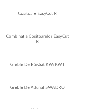
Cositoare EasyCut R
Combinația Cositoarelor EasyCut
B
Greble De Răvășit KW/KWT
Greble De Adunat SWADRO