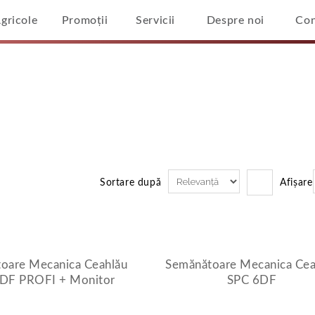
Agricole
Promoții
Servicii
Despre noi
Con
ală
/
Rezultate Căutare Pentru: 'tractor Mc Cormick%27 And %2
tru 'tractor Mc Cormick%2
Sortare după
Afișare
oare Mecanica Ceahlău
Semănătoare Mecanica Cea
DF PROFI + Monitor
SPC 6DF