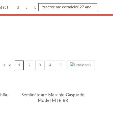
tact
7x%27%3D%27x'
7 And
1
2
3
4
5
hlău
Semănătoare Maschio Gaspardo
Model MTR 8R