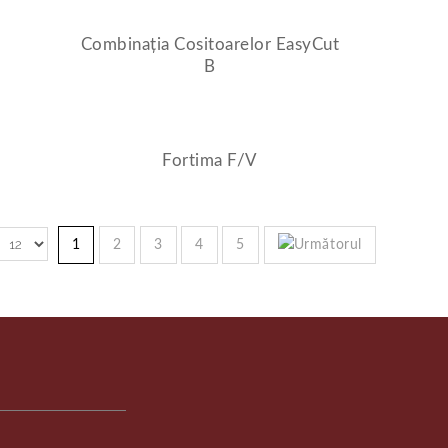
Combinația Cositoarelor EasyCut
B
Fortima F/V
1
2
3
4
5