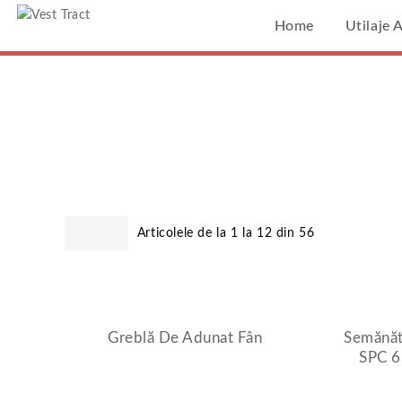
Vest Tract
Home
Utilaje 
Pagina Princip
Rezultate Căutare Pen
%27x%27%3D%27x'
Articolele de la 1 la 12 din 56
Greblă De Adunat Fân
Semănăt
SPC 6