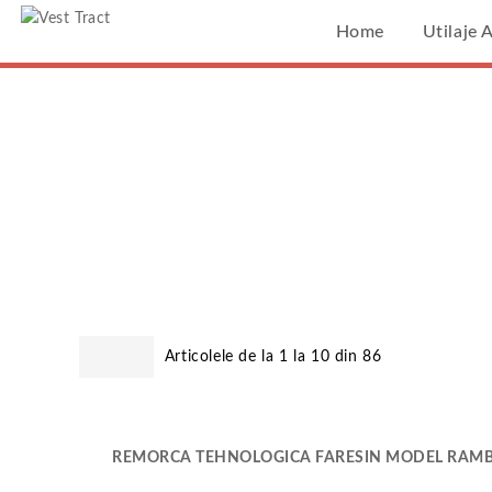
Vest Tract
Home
Utilaje 
Pagina Princi
%25252525252525252
Rezultate Căutare Pe
Or
%2525252525252525
Articolele de la 1 la 10 din 86
REMORCA TEHNOLOGICA FARESIN MODEL RAMB