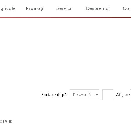
Agricole
Promoții
Servicii
Despre noi
Con
pală
/
Rezultate Căutare Pentru: 'tractor Mc Cormick%25252525
81%25252525252525252C2%252525252525252529%252525252
ntru 'tractor Mc Cormick
281%2525252525252525
Sortare după
Afișare
O 900