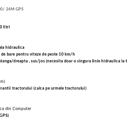
0/ 24M GPS
 litri
ala hidraulica
r de bare pentru viteze de peste 10 km/h
stanga/dreapta , sus/jos (necesita doar o singura linie hidraulica la 
mm)
rantii tractorului (calca pe urmele tractorului)
ica din Computer
 GPS)