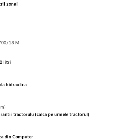
rii zonali
700/18 M
 litri
ala hidraulica
mm)
rantii tractorulu (calca pe urmele tractorul)
ica din Computer