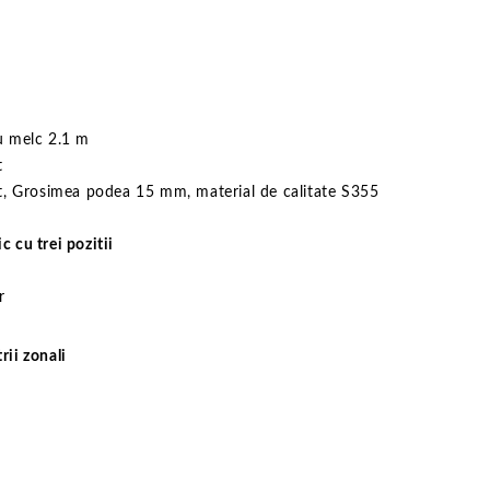
u melc 2.1 m
t
t, Grosimea podea 15 mm, material de calitate S355
c cu trei pozitii
r
rii zonali