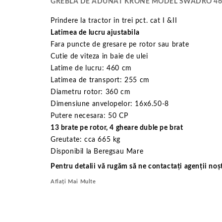
GREBLA DE ADUNAT KRONE MODEL SWADRO 46
Prindere la tractor in trei pct. cat I &II
Latimea de lucru ajustabila
Fara puncte de gresare pe rotor sau brate
Cutie de viteza in baie de ulei
Latime de lucru: 460 cm
Latimea de transport: 255 cm
Diametru rotor: 360 cm
Dimensiune anvelopelor: 16x6.50-8
Putere necesara: 50 CP
13 brate pe rotor, 4 gheare duble pe brat
Greutate: cca 665 kg
Disponibil la Beregsau Mare
Pentru detalii vă rugăm să ne contactați agenții noșt
Aflați Mai Multe