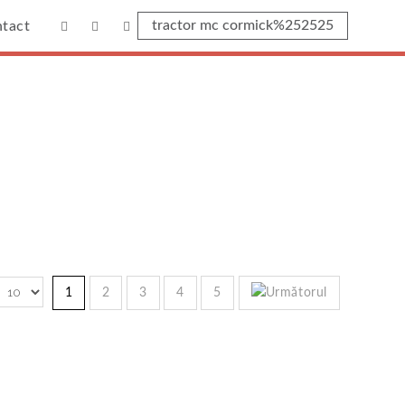
tact
2525252522 Or
52525253D%25252525'
%252525252525252522
2C2%2525252525252525
1
2
3
4
5