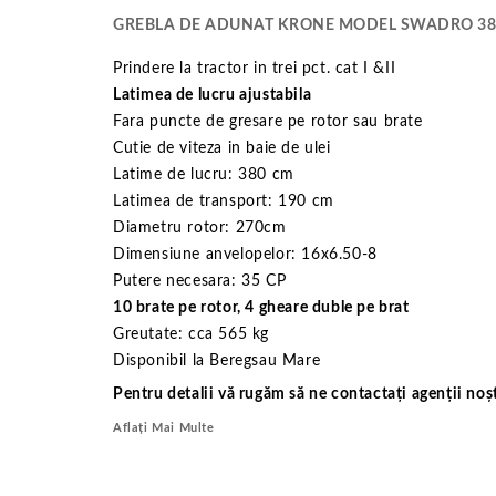
GREBLA DE ADUNAT KRONE MODEL SWADRO 38
Prindere la tractor in trei pct. cat I &II
Latimea de lucru ajustabila
Fara puncte de gresare pe rotor sau brate
Cutie de viteza in baie de ulei
Latime de lucru: 380 cm
Latimea de transport: 190 cm
Diametru rotor: 270cm
Dimensiune anvelopelor: 16x6.50-8
Putere necesara: 35 CP
10 brate pe rotor, 4 gheare duble pe brat
Greutate: cca 565 kg
Disponibil la Beregsau Mare
Pentru detalii vă rugăm să ne contactați agenții noșt
Aflați Mai Multe