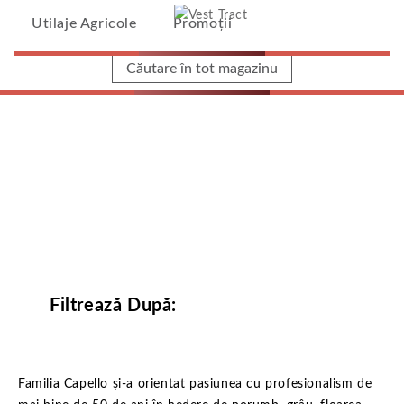
Vest Tract
Utilaje Agricole
Promoții
Home
/
Utilaje Agricole
/
Capello
Filtrează După:
Capello
Familia Capello și-a orientat pasiunea cu profesionalism de