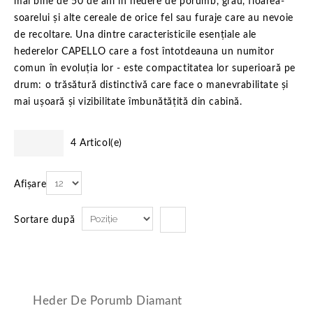
mai bine de 50 de ani în hedere de porumb, grâu, floarea-
soarelui și alte cereale de orice fel sau furaje care au nevoie
de recoltare. Una dintre caracteristicile esențiale ale
hederelor CAPELLO care a fost întotdeauna un numitor
comun în evoluția lor - este compactitatea lor superioară pe
drum: o trăsătură distinctivă care face o manevrabilitate și
mai ușoară și vizibilitate îmbunătățită din cabină.
4 Articol(e)
Afișare
Sortare după
Heder De Porumb Diamant