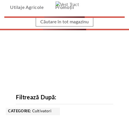
Vest Tract
Utilaje Agricole
Promoții
Home
/
Utilaje Agricole
/
Maschio Gaspardo
Filtrează După:
CATEGORIE:
Cultivatori
Eliminare Articol Curent
Maschio Gaspardo