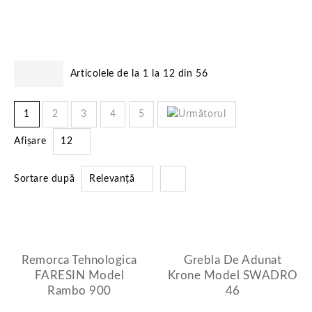
Articolele de la 1 la 12 din 56
1
2
3
4
5
Afișare
12
Sortare după
Relevanță
Remorca Tehnologica
Grebla De Adunat
FARESIN Model
Krone Model SWADRO
Rambo 900
46