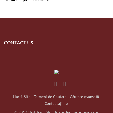
Sortare după
Relevanță
CONTACT US
Hartă Site
Termeni de Căutare
Căutare avansată
Contactați-ne
© 2017 Vest Tract SRL. Toate drepturile rezervate.