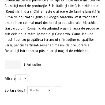
producția de echipamente și utilaje agricole din Italia. Deține
8 unităţi mari de producţie, 5 în Italia şi alte 3 în străinătate
(România, India şi China). Este o afacere de familie lansată în
1964 de doi frați: Egidio și Giorgio Maschio. Vest tract este
unul dintre cei mai mari dealeri ai producătorului Maschio
Gaspardo din România, distribuind o gamă largă de produse
sub cele două mărci Maschio și Gaspardo. Gama include
mașini pentru pregătirea terenului și întreținerea spațiilor
verzi, pentru fertilizat-semănat, mașini de prelucrare a
fânului și întreținerea pășunilor și mașini de erbicidat.
9 Articol(e)
Afișare
Sortare după