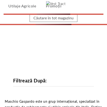
Vest Tract
Utilaje Agricole
Promoții
Home
/
Utilaje Agricole
/
Maschio Gaspardo
Filtrează După:
Maschio Gaspardo
Maschio Gaspardo este un grup internațional, specializat în