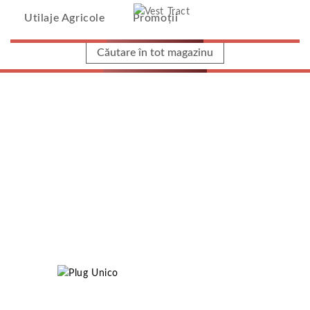
Vest Tract
Utilaje Agricole
Promoții
Home
/
Utilaje Agricole
/
Maschio Gaspardo
/
Plug
Unico
Plug Unico