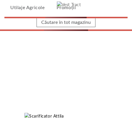
Vest Tract
Utilaje Agricole
Promoții
Home
/
Utilaje Agricole
/
Maschio Gaspardo
/
Scarificator Attila
Scarificator Attila