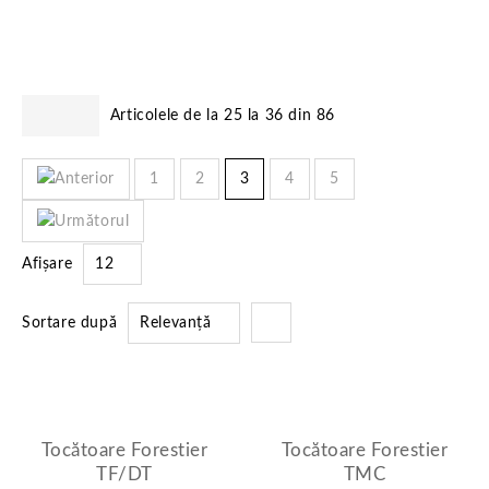
Articolele de la 25 la 36 din 86
1
2
3
4
5
Afișare
12
Sortare după
Relevanță
Tocătoare Forestier
Tocătoare Forestier
TF/DT
TMC