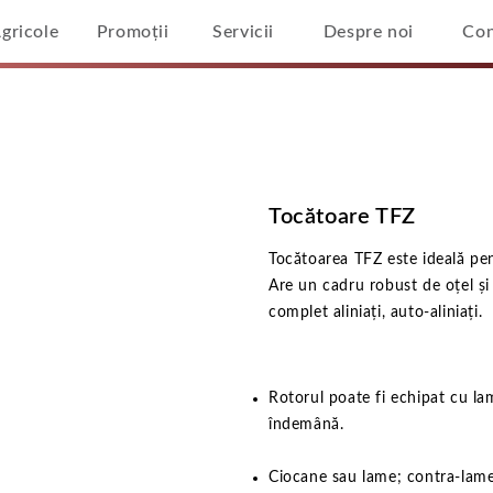
Agricole
Promoții
Servicii
Despre noi
Con
Home
/
Tocătoare TFZ
Tocătoare TFZ
Tocătoarea TFZ este ideală pent
Are un cadru robust de oțel și
complet aliniați, auto-aliniați.
Rotorul poate fi echipat cu la
îndemână.
Ciocane sau lame; contra-lame;