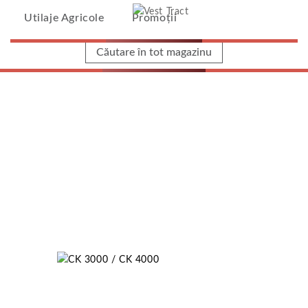
Vest Tract
Utilaje Agricole
Promoții
Home
/
CK 3000 / CK 4000
CK 3000 / CK 4000