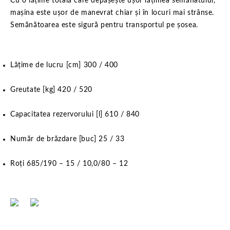
Cu o lățime totală care depășește ușor lățimea semănatului,
mașina este ușor de manevrat chiar și în locuri mai strânse.
Semănătoarea este sigură pentru transportul pe șosea.
Lățime de lucru [cm] 300 / 400
Greutate [kg] 420 / 520
Capacitatea rezervorului [l] 610 / 840
Număr de brăzdare [buc] 25 / 33
Roți 685/190 – 15 / 10,0/80 – 12