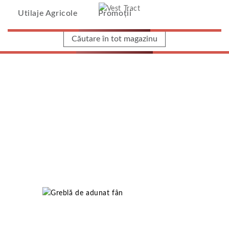
Vest Tract
Utilaje Agricole
Promoții
Home
/
Greblă De Adunat Fân
Greblă De Adunat Fân