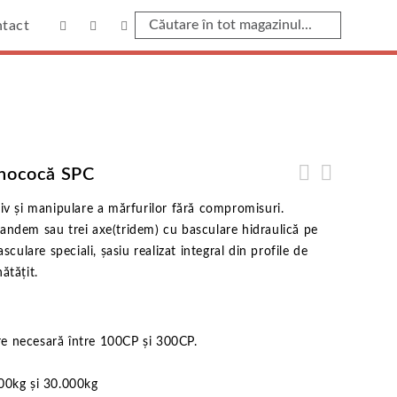
tact
SPC
nococă SPC
siv și manipulare a mărfurilor fără compromisuri.
andem sau trei axe(tridem) cu basculare hidraulică pe
asculare speciali, șasiu realizat integral din profile de
ătățit.
e necesară între 100CP și 300CP.
000kg și 30.000kg