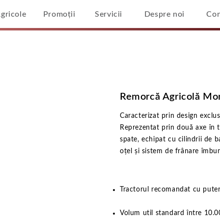
Agricole
Promoții
Servicii
Despre noi
Con
morcă Agricolă Monococă 
Home
/
Remorcă Agricolă Monococă SPC
Remorcă Agricolă Mo
Caracterizat prin design exclu
Reprezentat prin două axe în t
spate, echipat cu cilindrii de b
oțel și sistem de frânare îmbun
Tractorul recomandat cu puter
Volum util standard între 10.